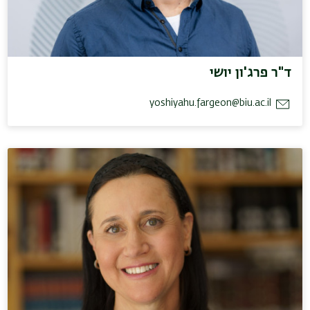
ד"ר פרג'ון יושי
yoshiyahu.fargeon@biu.ac.il