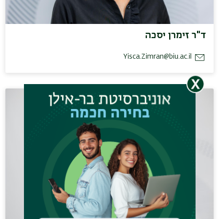
ד"ר זימרן יסכה
Yisca.Zimran@biu.ac.il