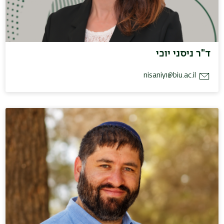
ד"ר ניסני יוכי
nisaniy1@biu.ac.il