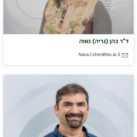
ד"ר כהן (נריה) נאוה
Nava.Cohen@biu.ac.il