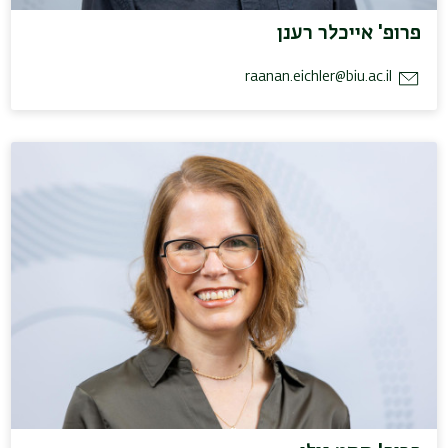
פרופ' אייכלר רענן
raanan.eichler@biu.ac.il