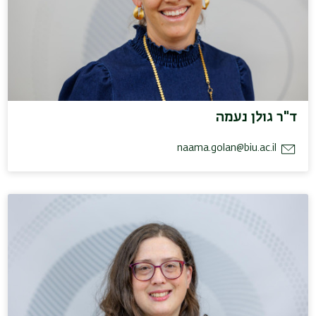
ד"ר גולן נעמה
naama.golan@biu.ac.il