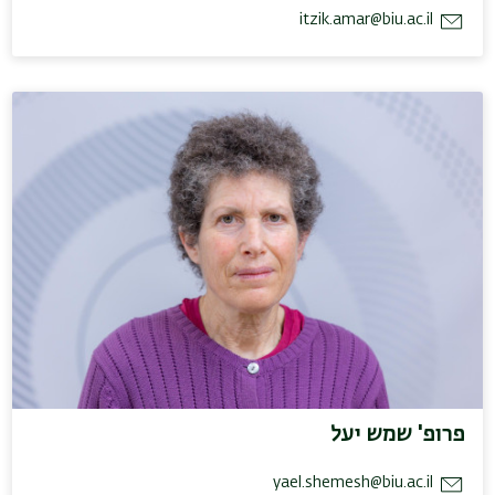
itzik.amar@biu.ac.il
פרופ' שמש יעל
yael.shemesh@biu.ac.il