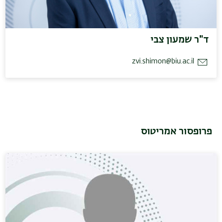
ד"ר שמעון צבי
zvi.shimon@biu.ac.il
פרופסור אמריטוס