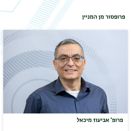
פרופסור מן המניין
תפר
משנ
פרופ' אביעוז מיכאל