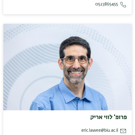
0523865455
פרופ' לווי אריק
eric.lawee@biu.ac.il