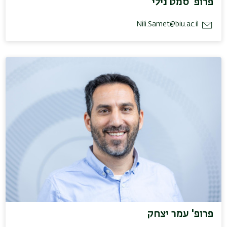
פרופ' סמט נילי
Nili.Samet@biu.ac.il
פרופ' עמר יצחק