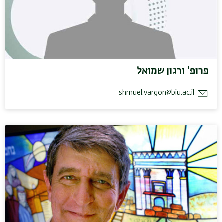
פרופ' ורגון שמואל
shmuel.vargon@biu.ac.il