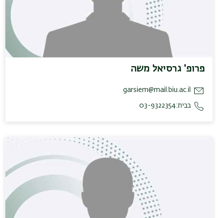
פרופ' גרסיאל משה
garsiem@mail.biu.ac.il
בבית:03-9322354