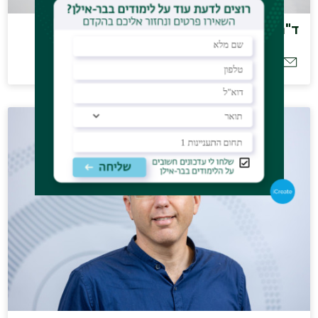
ד"ר מאלי הלל
hillel.mali@biu.ac.il