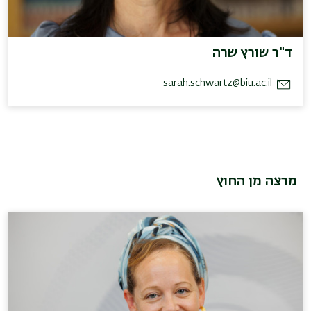
ד"ר שורץ שרה
sarah.schwartz@biu.ac.il
מרצה מן החוץ