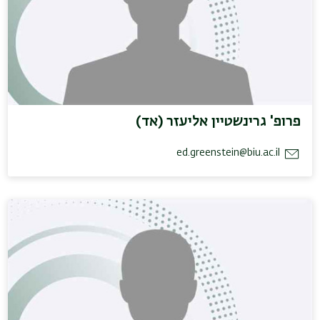
פרופ' גרינשטיין אליעזר (אד)
ed.greenstein@biu.ac.il