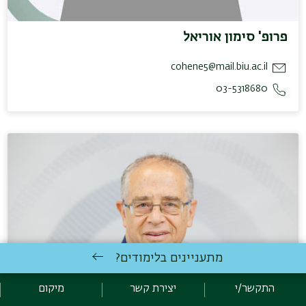
פרופ' סימון אוריאל
cohene5@mail.biu.ac.il
03-5318680
מתעניינים בלימודים?
התקשר/י
יצירת קשר
מיקום