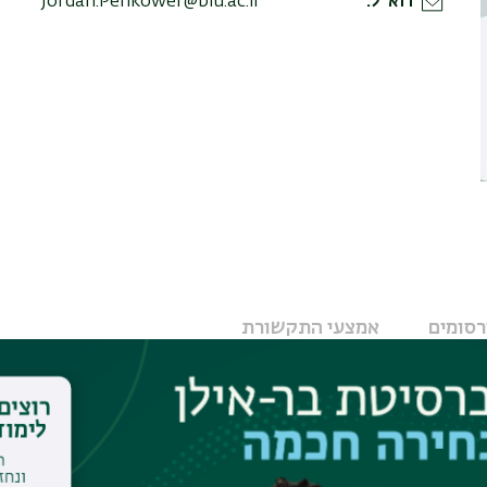
דוא"ל
Jordan.Penkower@biu.ac.il
רסומים
אמצעי התקשורת
AWARD
rew University (1970)