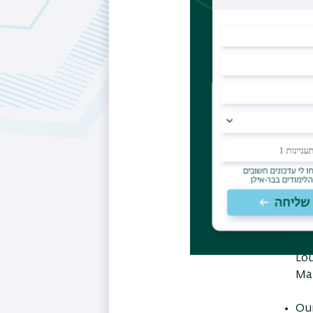
Mai
Mem
Nat
Inv
Le
The
Evi
My 
gra
Lou
Mai
Our