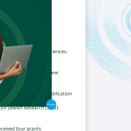
he Russian Academy of Sciences,
y, 1995 – for my book: New
 Codex, received two publication
or Jewish Research (1992).
eceived four grants: