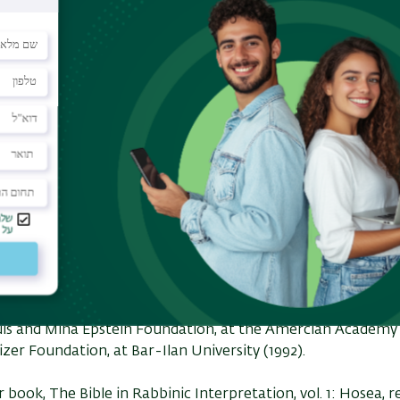
zer Foundation, Yeshiva University (1972-1973)
orial Foundation for Jewish Culture (1972-1973)
ional Foundation for Jewish Culture (1973)
itation on behalf of: The Institute of Oriental Studies of t
ningrad branch (August-September 1990)
 Rabbi Dr. Samuel Belkin Literary Award, Yeshiva Universit
dence for the Pentateuch Text in the Aleppo Codex.
book, New Evidence for the Pentateuch Text in the Aleppo
nts:
is and Mina Epstein Foundation, at the Amercian Academy f
zer Foundation, at Bar-Ilan University (1992).
 book, The Bible in Rabbinic Interpretation, vol. 1: Hosea, r