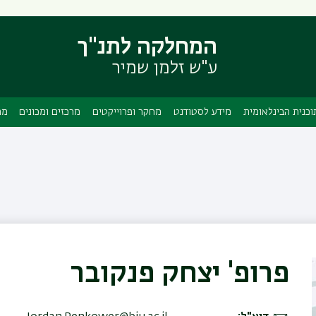
דילוג
דילוג
לתוכן
לתפריט
המחלקה לתנ"ך
ניווט
העיקרי
ראשי
ע"ש זלמן שמיר
וכנית הבינלאומית
מידע לסטודנט
מחקר ופרוייקטים
מרכזים ומכונים
מה
פרופ' יצחק פנקובר