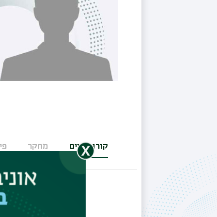
קורות חיים
מחקר
פי
(לשונית
פעילה)
S