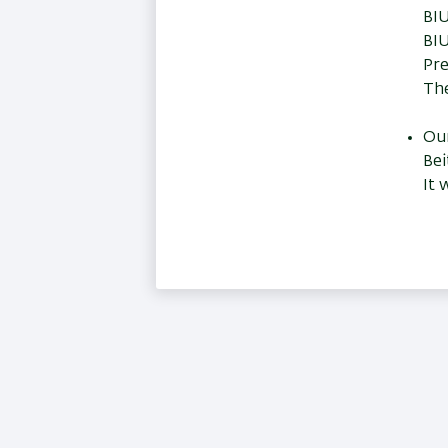
BIU
BIU
Pre
The
Our
Bei
It 