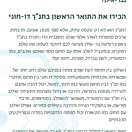
בבר-אילן?
הכירו את התואר הראשון בתנ"ך דו-חוגי
התנ"ך הוא לא רק טקסט עתיק, אלא ספר מכונן שעיצב תרבויות,
ערכים ומסורות לאורך אלפי שנים. התוכנית הדו-חוגית בתנ"ך
באוניברסיטת בר-אילן מציעה לכם לחקור לעומק את עולם
המקרא, ובמקביל לשלב אותו עם תחום נוסף שאתם אוהבים, כמו
היסטוריה, לשון עברית, ספרות, חינוך ועוד
.
השילוב בין תחומי דעת שונים פותח בפניכם עולם רחב יותר של
אפשרויות אקדמיות ותעסוקתיות. מסלול דו חוגי בין תחום מחקרי
כמו תנ"ך לבין תחום מעשי כמו חינוך, למשל, יכול להכין אתכם
לקריירה מגוונת בהוראה, הדרכה או ניהול מערכות חינוכיות. שילוב
בין תנ"ך עם היסטוריה, מאפשר להשתלב במוזיאונים, מרכזי
מורשת, או בתפקידי הנחיה והדרכה בטיולים וסיורים. אפילו שילוב
עם תחום כמו תקשורת יכול לפתוח הזדמנויות במדיה ובפרויקטים
תרבותיים.
תואר ראשון במסלול דו חוגי בתנ"ך, לא רק מעשיר את החשיבה