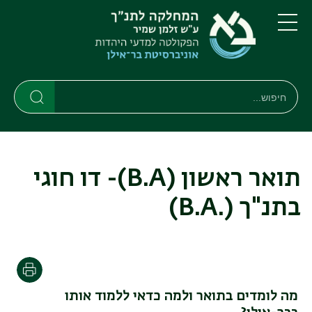
דילוג
דילוג
לתוכן
לתפריט
ניווט
העיקרי
תפריט
ראשי
חיפוש
חיפוש
חיפוש
תואר ראשון (B.A)- דו חוגי
בתנ"ך
(.B.A)
הדפסה
מה לומדים בתואר ולמה כדאי ללמוד אותו