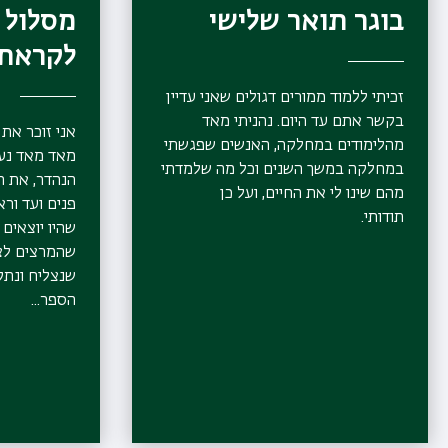
בוגר תואר שלישי
מסלול 
לקראת 
זכיתי ללמוד ממורים דגולים שאני עדיין
בקשר אתם עד היום. נהניתי מאד
אני זוכר את
מהלימודים במחלקה, האנשים שפגשתי
מאד מאד נעי
במחלקה במשך השנים וכל מה שלמדתי
הנהדר, את ה
מהם שינו לי את החיים, ועל כן
פנים ועד ור
תודותי.
שהיו יוצאים 
שהמרצים לציד
שנצליח ונתק
הספר...