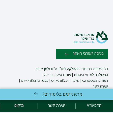
כניסה לעורכי האתר
כל הזכויות שמורות: המחלקה לתנ"ך ע"ש זלמן שמיר,
הפקולטה למדעי היהדות | אוניברסיטת בר אילן
רמת גן 5290002 | טלפון: 03-5318229 | פקס: 03-7384150 |
יצירת קשר
מתעניינים בלימודים?
לימודי תנ"ך
באוניברסיטת בר-אילן
התקשר/י
יצירת קשר
מיקום
פיתוח:
אגף תקשוב, אוניברסיטת בר-אילן