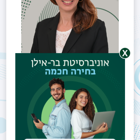
מרצה
ד"ר יוכי ניסני
דוא"ל
nisaniy1@biu.ac.il
תחומי מחקר
נבואה
ספרות החכמה והשירה