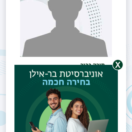
מורה בכיר
ד"ר תמימה
דוידוביץ
טלפון
03-5318683
דוא"ל