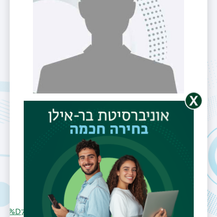
פרופ' מערבי
פרץ
דוא"ל
Bible.Dept@biu.ac.il
אתר אישי
2%D7%A8%D7%91%D7%99_%D7%A4%D7%A8%D7%A5