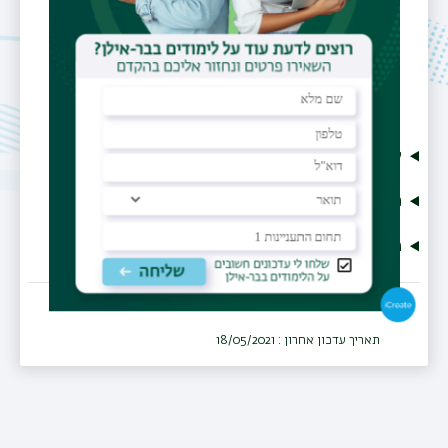
תפר
משנ
קורות חיים
מחקר
פירסומים
תאריך עדכון אחרון : 18/05/2021