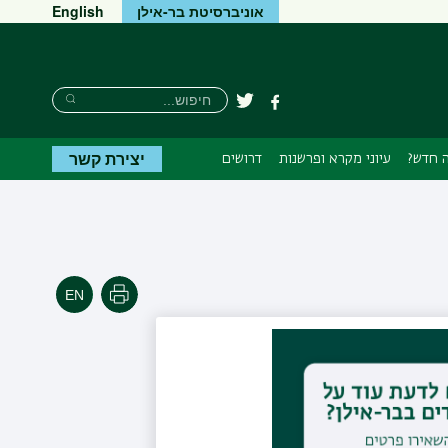
אוניברסיטת בר-אילן
English
חיפוש
חיפוש
פייסבוק
טוויטר
חיפוש
יצירת קשר
 חדש?
עיוני מקרא ופרשנות
דרושים
הדפסה