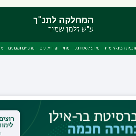
דילוג
דילוג
לתוכן
לתפריט
המחלקה לתנ"ך
ניווט
העיקרי
ראשי
ע"ש זלמן שמיר
וכנית הבינלאומית
מידע לסטודנט
מחקר ופרוייקטים
מרכזים ומכונים
מה
גב' דבורה גנץ