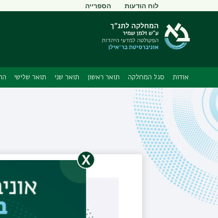
תפריט
לוח הודעות
הספרייה
משני
אודות
סגל המחלקה
תואר ראשון
תואר שני
תואר שלישי
הת