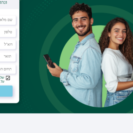
דוא"ל
hanan72@netvision.net.il