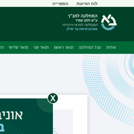
תפריט
לוח הודעות
הספרייה
משני
אודות
סגל המחלקה
תואר ראשון
תואר שני
תואר שלישי
הת