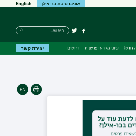
אוניברסיטת בר-אילן
English
חיפוש
חיפוש
פייסבוק
טוויטר
חיפוש
יצירת קשר
 חדש?
עיוני מקרא ופרשנות
דרושים
הדפסה