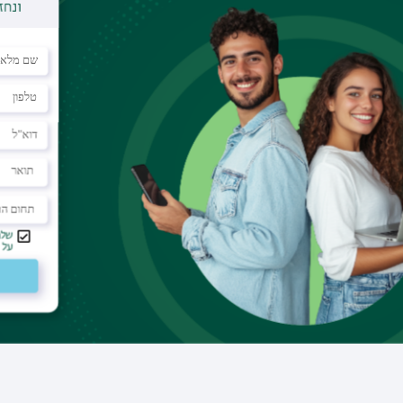
דוא"ל
amnonsh@tiratzvi.org.il