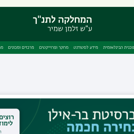
דילוג
דילוג
לתוכן
לתפריט
המחלקה לתנ"ך
ניווט
העיקרי
ראשי
ע"ש זלמן שמיר
וכנית הבינלאומית
מידע לסטודנט
מחקר ופרוייקטים
מרכזים ומכונים
מה
פרופ' אמנון שפירא