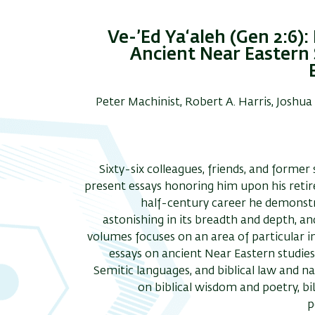
Ve-’Ed Ya‘aleh (Gen 2:6): 
Ancient Near Eastern 
Peter Machinist, Robert A. Harris, Joshua
Sixty-six colleagues, friends, and former
present essays honoring him upon his reti
half-century career he demonstra
astonishing in its breadth and depth, an
volumes focuses on an area of particular i
essays on ancient Near Eastern studie
Semitic languages, and biblical law and na
on biblical wisdom and poetry, bi
p