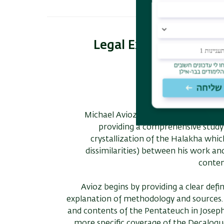
Legal Exegesis of Scri
Michael Avioz builds upon his earlie
providing a comprehensive study 
crystallization of the Halakha whic
dissimilarities) between his work and
contem
Avioz begins by providing a clear defi
explanation of methodology and sources.
and contents of the Pentateuch in Joseph
more specific coverage of the Decalogue