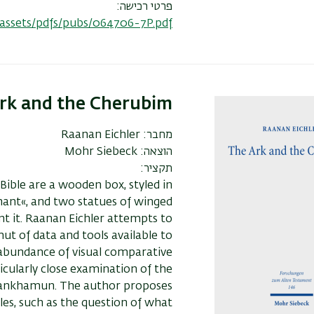
פרטי רכישה:
/assets/pdfs/pubs/064706-7P.pdf
rk and the Cherubim
מחבר:
Raanan Eichler
הוצאה:
Mohr Siebeck
תקציר:
ible are a wooden box, styled in
enant«, and two statues of winged
t it. Raanan Eichler attempts to
ut of data and tools available to
 abundance of visual comparative
ticularly close examination of the
tankhamun. The author proposes
es, such as the question of what