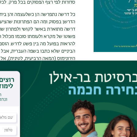
סדורות לפי רצף הפסוקים בכל פרק. לכל
כל דרשה נתפרשה הן כשלעצמה והן ביחס
הדרשן בפסוק ומה הם הפתרונות שהציע בד
דרשה מתוארת באשר לקושי ולפתרון שהי
פשוטו של מקרא ולעומתו סוכמו מכלול ה
להראות בפועל מה בין פשט לדרש. הוספ
הביניים שלא כתבו בשפה העברית, אבל 
הירונימוס (המאה הרביעית, לטינית), אל
העשירית, ערבית־יהודית).
באמצעות החומר הרב המרוכז בספר ניתן 
הן פרשנות למקרא, תגובה לקשיים בכתוב
להציג את רעיונות חז"ל. את הספר חותמ
שבאו בהערות, מקורות חז"ל, הקשיים והפ
מספרה בספר) לסוגי הקשיים ולסוגי הפת
פרטי רכישה:
www.biupress.co.il/index.php?
catalog&op=item&cs=2243&lang…