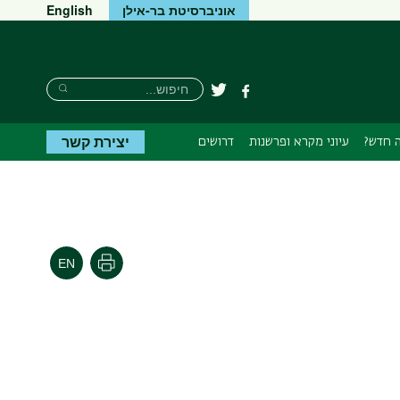
אוניברסיטת בר-אילן
English
חיפוש
חיפוש
פייסבוק
טוויטר
חיפוש
יצירת קשר
 חדש?
עיוני מקרא ופרשנות
דרושים
הדפסה