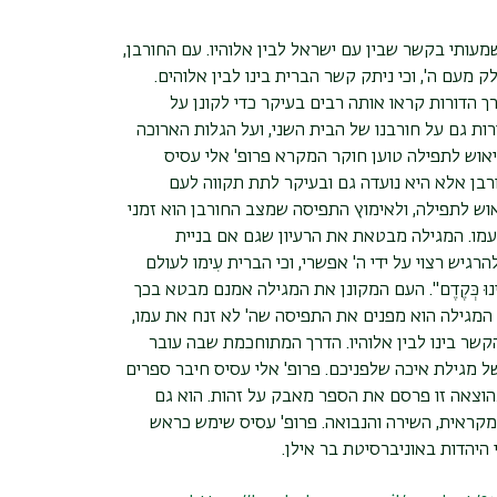
עותי בקשר שבין עם ישראל לבין אלוהיו. עם החורבן,
 מעם ה', וכי ניתק קשר הברית בינו לבין אלוהים.
 הדורות קראו אותה רבים בעיקר כדי לקונן על
ות גם על חורבנו של הבית השני, ועל הגלות הארוכה
אוש לתפילה טוען חוקר המקרא פרופ' אלי עסיס
חורבן אלא היא נועדה גם ובעיקר לתת תקווה לעם
וש לתפילה, ולאימוץ התפיסה שמצב החורבן הוא זמני
עמו. המגילה מבטאת את הרעיון שגם אם בניית
גיש רצוי על ידי ה' אפשרי, וכי הברית עִימו לעולם
דֵּשׁ יָמֵינוּ כְּקֶדֶם". העם המקונן את המגילה אמנם מבטא בכך
 המגילה הוא מפנים את התפיסה שה' לא זנח את עמו,
קשר בינו לבין אלוהיו. הדרך המתוחכמת שבה עובר
ל מגילת איכה שלפניכם. פרופ' אלי עסיס חיבר ספרים
ובהוצאה זו פרסם את הספר מאבק על זהות. הוא גם
ראית, השירה והנבואה. פרופ' עסיס שימש כראש
היהדות באוניברסיטת בר אילן.