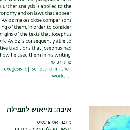
Further analysis is applied to the
eronomy and on laws that appear
, Avioz makes close comparisons
ing of them, in order to consider
rigins of the texts that Josephus
rk. Avioz is consequently able to
tive traditions that Josephus had
how he used them in his writing.
פרטי רכישה:
-exegesis-of-scripture-in-the-
works-…
איכה: מייאוש לתפילה
מחבר:
אליהו עסיס
הוצאה:
מכללת הרצוג - תבונות