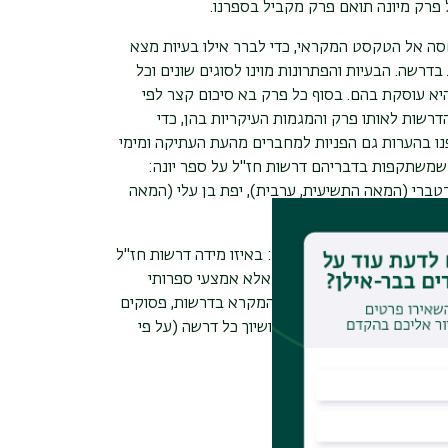
 פרק מיונה תואם פרק מקביל בספרנו.
ה אל הטקסט המקראי, כדי לברר אילו בעיות מצא
רשה. הבעיות והפתרונות מוינו לסוגים שונים וכל
א עוסקת בהם. בסוף כל פרק בא סיכום קצר לפי
דרשות לאותו פרק והמגמות העיקריות בהן, כדי
נו בהערות גם הפניות למחברים מהעת העתיקה ומימי
שמשתקפות בדבריהם דרשות חז"ל על ספר יונה:
־טברי (המאה התשיעית, ערבית), יפת בן עלי (המאה
לעסוק גם בסוגיה עקרונית: באיזו מידה דרשות חז"ל
, ובאיזו מידה הדרשות אינן אלא אמצעי ספרותי
ים מפתחות מגוונים: פסוקי המקרא בדרשות, פסוקים
תרונות הפרשניים לסוגיהם ושיוך כל דרשה (על פי
רונות.
dir=site&page=