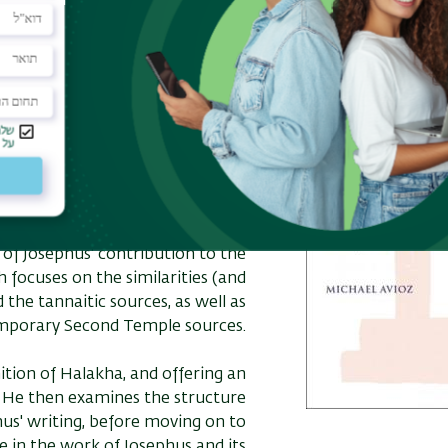
pture in the Works of
Josephus
מחבר:
Michael Avioz
הוצאה:
T&T Clark
תקציר:
r work on Josephus as an exegete,
of Josephus' contribution to the
h focuses on the similarities (and
 the tannaitic sources, as well as
porary Second Temple sources.
nition of Halakha, and offering an
 He then examines the structure
us' writing, before moving on to
 in the work of Josephus and its