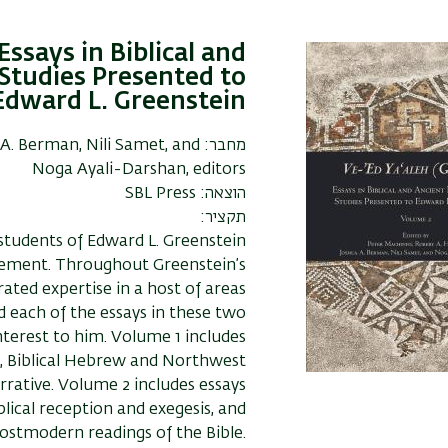
Essays in Biblical and
Studies Presented to
Edward L. Greenstein
מחבר:
 A. Berman, Nili Samet, and
Noga Ayali-Darshan, editors
הוצאה:
SBL Press
תקציר:
 students of Edward L. Greenstein
rement. Throughout Greenstein’s
ted expertise in a host of areas
d each of the essays in these two
nterest to him. Volume 1 includes
s, Biblical Hebrew and Northwest
rrative. Volume 2 includes essays
blical reception and exegesis, and
ostmodern readings of the Bible.