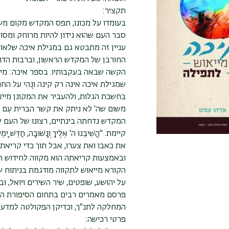
תקציר:
בעומדו על מכונו, תפס המקדש מקום משמ
סבר העם שהוא נידון להיות מרוחק ומסולק
עניין זה מתבטא גם במגילת איכה שלאורך
החורבן של המקדש הראשון, וברבות הדור
הקשה שבאה בעקבותיו. בספר איכה: מיי
שמגילת איכה אינה רק קינה ונֶהִי על ה
בחשכת הגלות, ולהעביר את המקונן מייא
משום שה' לא ניתק את קשר הברית עִם 
המקדש נדחתה בינתיים, רצונו של העם להר
קיימת. "הֲשִׁיבֵנוּ ה' אֵלֶיךָ וְנָשׁוּבָה, חַ
את כאבו ואת צערו, אבל תוך כדי קריאת
ובאמצעות קריאתהּ הוא מקווה לחידוש ה
הקורא מייאוש לתקווה מודגמת בניתוח ש
על יהושע, שופטים, שיר השירים ויואל, 
פרסם מאמרים רבים בתחום הסיפורת המק
המחלקה לתנ"ך, וכדיקן הפקולטה למדעי 
פרטי רכישה: