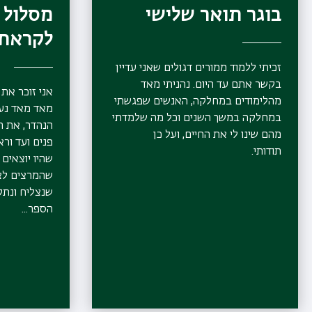
בוגר תואר שלישי
מסלול 
לקראת 
זכיתי ללמוד ממורים דגולים שאני עדיין
בקשר אתם עד היום. נהניתי מאד
אני זוכר את
מהלימודים במחלקה, האנשים שפגשתי
מאד מאד נעי
במחלקה במשך השנים וכל מה שלמדתי
הנהדר, את ה
מהם שינו לי את החיים, ועל כן
פנים ועד ור
תודותי.
שהיו יוצאים 
שהמרצים לציד
שנצליח ונתק
הספר...