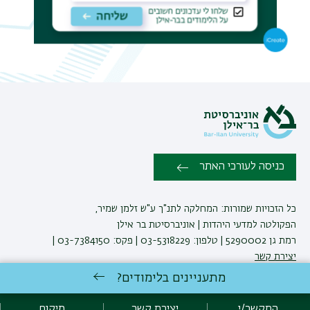
תפר
משנ
כניסה לעורכי האתר
כל הזכויות שמורות: המחלקה לתנ"ך ע"ש זלמן שמיר,
הפקולטה למדעי היהדות | אוניברסיטת בר אילן
רמת גן 5290002 | טלפון: 03-5318229 | פקס: 03-7384150 |
יצירת קשר
מתעניינים בלימודים?
לימודי תנ"ך
באוניברסיטת בר-אילן
התקשר/י
יצירת קשר
מיקום