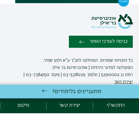
תפר
משנ
כניסה לעורכי האתר
כל הזכויות שמורות: המחלקה לתנ"ך ע"ש זלמן שמיר,
הפקולטה למדעי היהדות | אוניברסיטת בר אילן
רמת גן 5290002 | טלפון: 03-5318229 | פקס: 03-7384150 |
יצירת קשר
מתעניינים בלימודים?
לימודי תנ"ך
באוניברסיטת בר-אילן
התקשר/י
יצירת קשר
מיקום
פיתוח:
אגף תקשוב, אוניברסיטת בר-אילן
הצהרת נגישות
מדיניות פרטיות
אקדימה בר-אילן