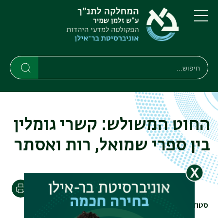
דילוג
דילוג
לתוכן
לתפריט
ניווט
העיקרי
תפריט
ראשי
חיפוש
חיפוש
חיפוש
החוט המשולש: קשרי גומלין
בין ספרי שמואל, רות ואסתר
הדפסה
סטודנט/ית
אבנרי אורית