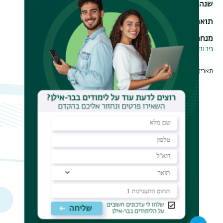
שנה
2011
תואר
PhD
מנחה
פרופ' אליעזר (אד) גרינשטיין
תאריך עדכון אחרון : 24/01/2012