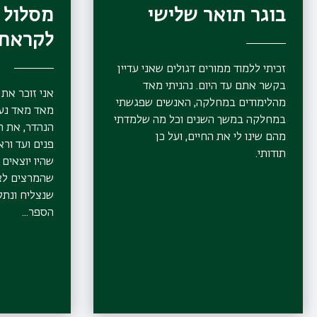
בוגר תואר שלישי
מסלול 
לקראת 
זכיתי ללמוד ממורים דגולים שאני עדיין
בקשר אתם עד היום. נהניתי מאד
אני זוכר את
מהלימודים במחלקה, האנשים שפגשתי
מאד מאד נעי
במחלקה במשך השנים וכל מה שלמדתי
הנהדר, את ה
מהם שינו לי את החיים, ועל כן
פנים ועד ור
תודותי.
שהיו יוצאים 
שהמרצים לציד
שנצליח ונתק
הספר...