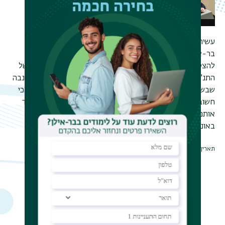
עשיתי תואר שלישי (דוקטורט) במחלקה לתנ"ך באוניברסיטת
בר-אילן בהנחיית פרופסור יוסף עופר. במהלך הלימודים זכיתי
להצטרף לפרופסור עופר בבדיקה של המצחפים הכי חשובים של
התנ"ך, כולל כתר ארם צובה במוזיאון ישראל וקודקס ששון בג'נבה
שבשווייץ. אלה היו חוויות בלתי נשכחות, לשבת עם כתבי היד הכי
חשובים של התנ"ך, ממש באינטימיות, שנתנו לי אפשרות ללמוד
אותם ברמה שאי אפשר להגיע אליה באמצעות צילומים. רק
באוניברסיטת בר-אילן!
תאריך עדכון אחרון : 13/03/2024