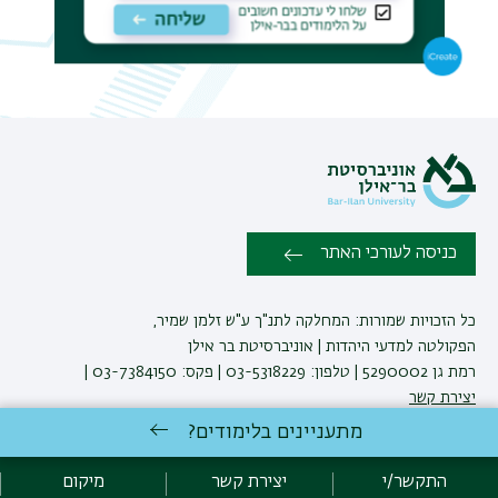
תפר
משנ
כניסה לעורכי האתר
כל הזכויות שמורות: המחלקה לתנ"ך ע"ש זלמן שמיר,
הפקולטה למדעי היהדות | אוניברסיטת בר אילן
רמת גן 5290002 | טלפון: 03-5318229 | פקס: 03-7384150 |
יצירת קשר
מתעניינים בלימודים?
לימודי תנ"ך
באוניברסיטת בר-אילן
התקשר/י
יצירת קשר
מיקום
פיתוח:
אגף תקשוב, אוניברסיטת בר-אילן