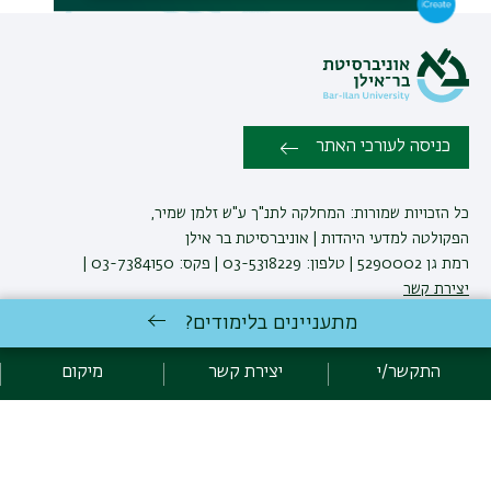
תפר
משנ
כניסה לעורכי האתר
כל הזכויות שמורות: המחלקה לתנ"ך ע"ש זלמן שמיר,
הפקולטה למדעי היהדות | אוניברסיטת בר אילן
רמת גן 5290002 | טלפון: 03-5318229 | פקס: 03-7384150 |
יצירת קשר
מתעניינים בלימודים?
לימודי תנ"ך
באוניברסיטת בר-אילן
התקשר/י
יצירת קשר
מיקום
פיתוח:
אגף תקשוב, אוניברסיטת בר-אילן
הצהרת נגישות
מדיניות פרטיות
אקדימה בר-אילן