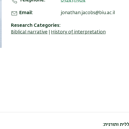
Telephone
0524311904
Email
jonathan.jacobs@biu.ac.il
Research Categories
Biblical narrative
History of interpretation
ית ותורנית: