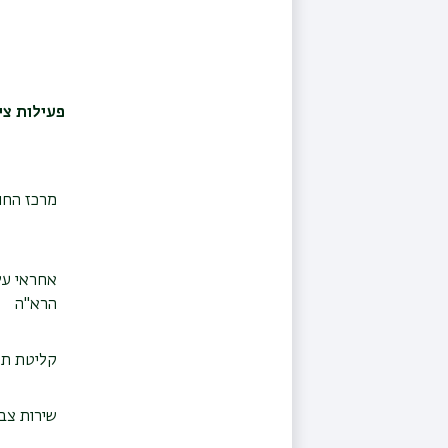
פעילות ציב
מרכז החו
אחראי על 
הרא"ה
קליטת תל
שירות צב