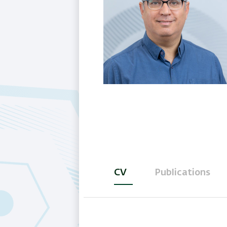
CV
Publications
(active
tab)