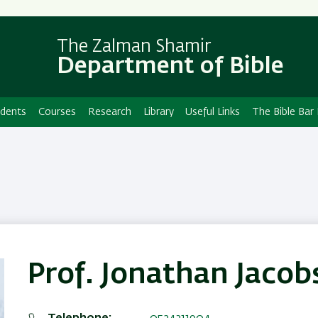
Skip
Skip
to
to
main
main
The Zalman Shamir
Department of Bible
content
Navigation
udents
Courses
Research
Library
Useful Links
The Bible Bar
Prof. Jonathan Jacob