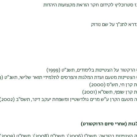
 סטרוכליץ לקידום חקר הוראת מקצועות היהדות
רא לתנ"ך על שם נורוק
הרקטור על הצטיינות בלימודים, תשנ"ט (1999)
הצטיינות מטעם ועדת המלגות והפרסים לתלמידי תואר שלישי, תשנ"ט (1999)
קרן חי, תש"ס (2000)
קרן שופף, תשס"א (2001)
 מטעם הקרן ע"ש מרים גולדשטיין ומשפחת יעקב דינר, תשס"ב (2002)
גות (אחרי סיום הדוקטורט)
נות בהוראה: תשס"ו (2006); תשס"ח (2008); תשס"ט (2009); תשע"א (2011)