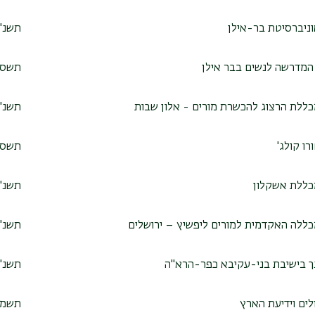
ניברסיטת בר-אילן
תשנ"
המדרשה לנשים בבר אילן
תשס"
ללת הרצוג להכשרת מורים - אלון שבות
תשנ"
ו קולג'
תשס"
ללת אשקלון
תשנ"
ללה האקדמית למורים ליפשיץ – ירושלים
תשנ"
 בישיבת בני-עקיבא כפר-הרא"ה
תשנ"
לים וידיעת הארץ
תשמ"