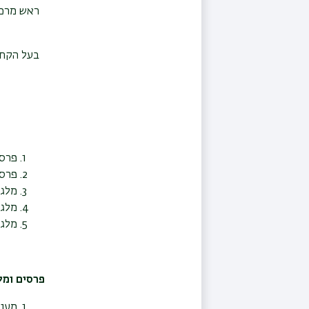
ראש מרכז
בעל הקתד
פרס 
פרס 
מלגת 
מלגת 
מלגה
פרסים ומל
מענק הצטיי