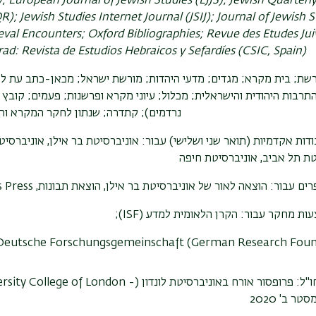
w
; European Journal of Jewish Studies (EJJS)
; Jewish Quarterl
QR);
Jewish Studies Internet Journal (JSIJ);
Journal of Jewish S
ieval Encounters; Oxford Bibliographies; Revue
des Etudes Jui
arad: Revista de Estudios Hebraicos y Sefardíes (CSIC, Spain)
שת; בית מקרא; מגדים; מדעי היהדות; מורשת ישראל; מכאן-כתב עת ל
התרבות היהודית והישראלית; מכלול; עיוני מקרא ופרשנות; פעמים; קובץ ע
נרדמים); קתדרה; שנתון לחקר המקרא וה
דות אקדמיות (תואר שני ושלישי) עבור: אוניברסיטת בר אילן, אוניברסיטת 
טת תל אביב, אוניברסיטת חיפה
ים עבור: הוצאה לאור של אוניברסיטת בר אילן, הוצאת תבונות,
s Press
עות מחקר עבור: הקרן הלאומית למדע (
ISF);
Deutsche Forschungsgemeinschaft (German Research Foun
ו"ל:
פרופסור אורח באוניברסיטת לונדון (
rsity College of London -
סטר ב' 2020