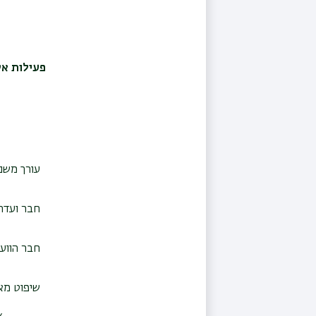
פעילות אק
עורך משנ
חבר ועדת
חבר הווע
שיפוט מא