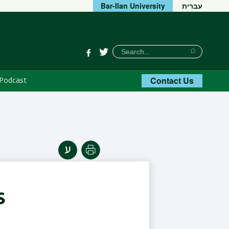
עברית
Bar-Ilan University
חיפוש
Search
Facebook
Twitter
Search
Contact Us
 Podcast
Print
s