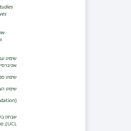
y
tudies
ves
אור
ו
שיפוט עבו
אוניברסי
שיפוט ספר
שיפוט הצ
dation)
שבתון בח
UCL
), סמ