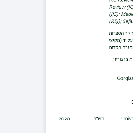
AJS Revie
Review (J
(JJS); Med
(REJ
); Sef
חקר הספרות
ל יד (מקיצי
מזרח הקדום
בן גוריון,
Gorgia
Unive
תש"פ
2020