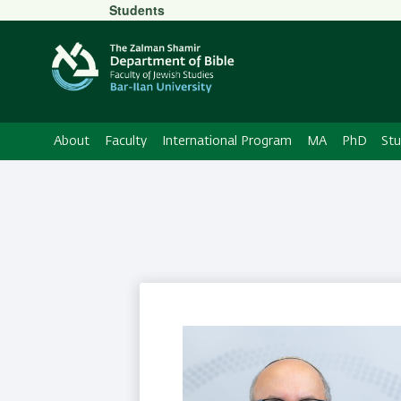
Secondary
Students
Menu
About
Faculty
International Program
MA
PhD
St