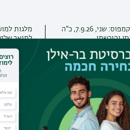
יום פתוח בקמפוס: שני, 7.9.26, כ"ה
מלגות למוע
סו והירשמו
לתואר שליש
תחומי מחקר
ספרות בית שני
הספרים החיצוניים; מגילות מדבר י
יוסף בן מתתיהו; פילון
קרא עוד
א', 14/06/2026 - 16:52
תחומי מחקר נוספים
לכל ההודעות