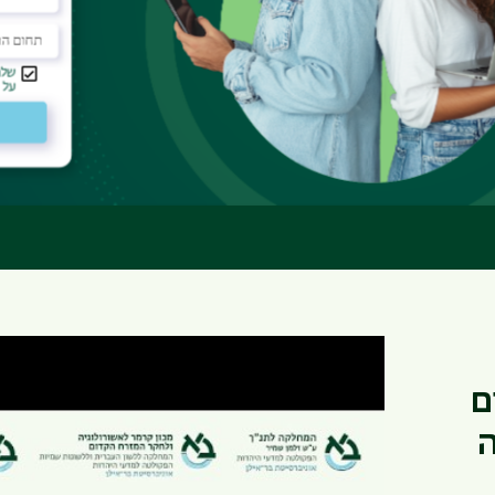
 קבלה
קטלוג הקורסים
דמי
מפת קמפוס
עי היהדות
ם
ה