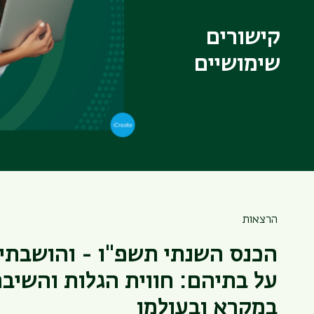
קישורים
הערכת סיכויי
שימושיים
לוח זמנים אק
הספרייה למד
הרצאות
הכנס השנתי תשפ"ו - והושבתי
על בתיהם: חווית הגלות והשיב
במקרא ובעולמו