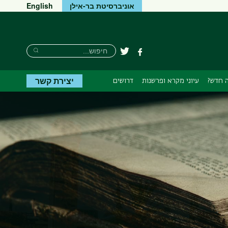
אוניברסיטת בר-אילן
English
חיפוש
חיפוש
פייסבוק
טוויטר
חיפוש
יצירת קשר
 חדש?
עיוני מקרא ופרשנות
דרושים