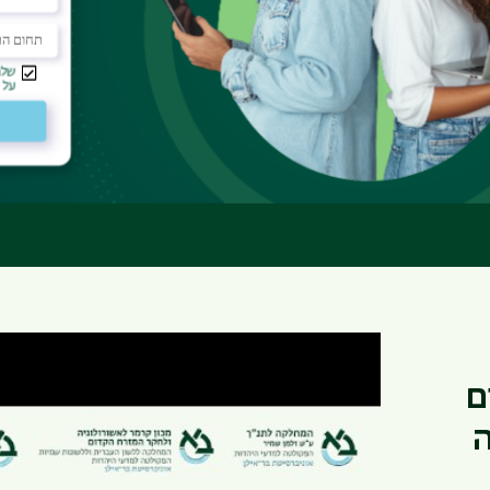
 קבלה
קטלוג הקורסים
דמי
מפת קמפוס
עי היהדות
ם
ה