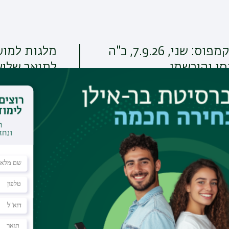
יום פתוח בקמפוס: שני, 7.9.26, כ"ה
מלגות למוע
סו והירשמו
לתואר שליש
תחומי מחקר
פרשנות המקרא לדורותי
פרשנות המקרא במקרא עצמו; בקומ
בספרות היהודית-הלניסטית; בספרו
בפרשנות…
קרא עוד
א', 14/06/2026 - 16:52
תחומי מחקר נוספים
לכל ההודעות