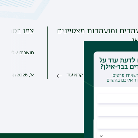
מדים ומועמדות מצטיינים
צפו בסרטון
י
ה
חושבים שלימודי ת
ראן;
ת חז"ל;
קרא עוד
א', 19/04/2026 - 15:08