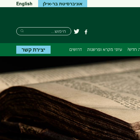
אוניברסיטת בר-אילן
English
חיפוש
חיפוש
פייסבוק
טוויטר
חיפוש
יצירת קשר
 חדש?
עיוני מקרא ופרשנות
דרושים