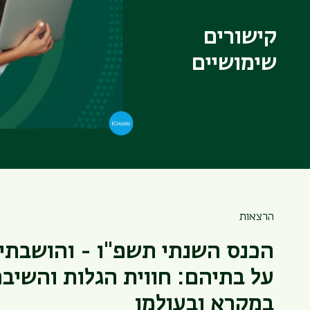
קישורים
הערכת סיכויי
שימושיים
לוח זמנים אק
הספרייה למד
הרצאות
הכנס השנתי תשפ"ו - והושבתי
על בתיהם: חווית הגלות והשיב
במקרא ובעולמו