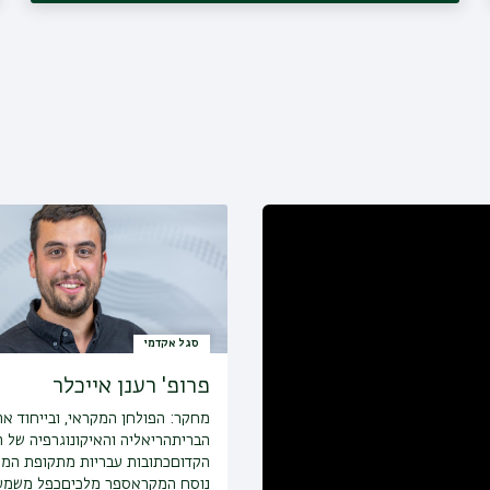
סגל אקדמי
פרופ' רענן אייכלר
מחקר:
הפולחן המקראי, ובייחוד ארו
הבריתהריאליה והאיקונוגרפיה של 
הקדוםכתובות עבריות מתקופת המ
נוסח המקראספר מלכיםכפל משמע